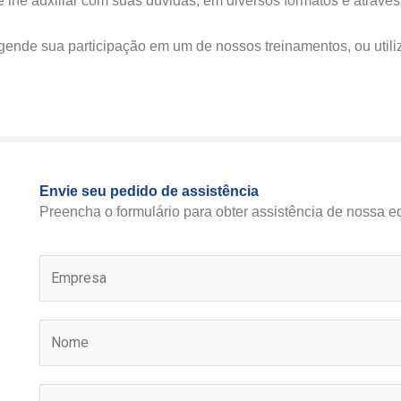
e lhe auxiliar com suas dúvidas, em diversos formatos e através
agende sua participação em um de nossos treinamentos, ou utili
Envie seu pedido de assistência
Preencha o formulário para obter assistência de nossa e
E
m
p
E
N
r
m
o
e
p
m
s
r
E
e