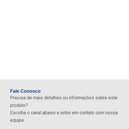
mantendo a pista sempre limpa e livre de
respingos.
Projeto exclusivo permite a coleta e
direcionamento dos respingos para o
Reservatório de Contenção para Filtros de
Diesel.
Conta com área para aplicação da Conexão
Eletrosoldável, facilitando a conexão com o Tubo
PEAD.
Fale Conosco
Precisa de mais detalhes ou informações sobre este
produto?
Escolha o canal abaixo e entre em contato com nossa
equipe.