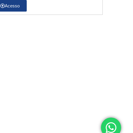
Acesso
o equipo, póngase en contacto a
:
o@zeppini.com.br