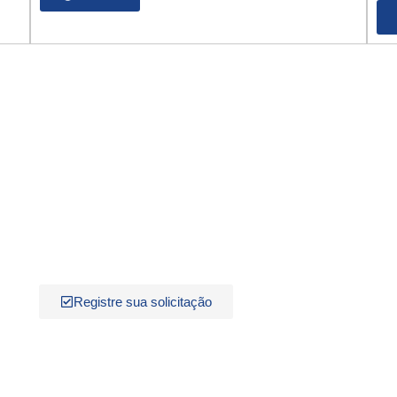
Apoyo Fácil
Si tiene alguna dificultad y necesita la ayuda de nuestr
través de los varios canales ofrecido por Zeppini Ecoflex.
TELÉFONO:
E-MAIL
(11) 4393-3600
contat
Registre sua solicitação