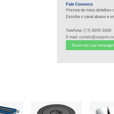
Fale Conosco
 transporte de
Precisa de mais detalhes 
Escolha o canal abaixo e 
 resistência e
Telefone: (11) 4393-3600
 rigorosos testes de
E-mail:
contato@zeppini.co
os sistemas de
Envie-nos sua mensage