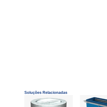
Garante confiabilidade necessária para o
combustíveis na área do posto.
Tecnologia inovadora que assegura maior
permeabilidade zero.
Conta com certificação EN, passando por
desempenho.
Parte do Sistema Fuel Flex – ONE, um d
tubulação mais utilizados no mundo.
Soluções Relacionadas