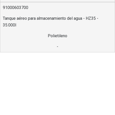
91000603700
Tanque aéreo para almacenamiento del agua - HZ35 -
35.000l
Polietileno
-
Diferenciales
Disponible en diferentes modelos
Producido en material de alta resistencia y
durabilidad