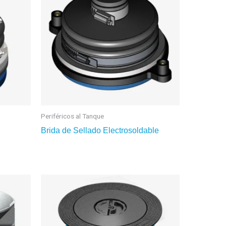
Periféricos al Tanque
Brida de Sellado Electrosoldable