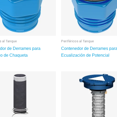
s al Tanque
Periféricos al Tanque
dor de Derrames para
Contenedor de Derrames par
eo de Chaqueta
Ecualización de Potencial